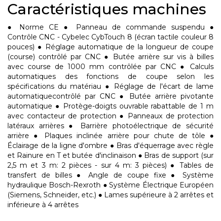
Caractéristiques machines
● Norme CE ● Panneau de commande suspendu ●
Contrôle CNC - Cybelec CybTouch 8 (écran tactile couleur 8
pouces) ● Réglage automatique de la longueur de coupe
(course) contrôlé par CNC ● Butée arrière sur vis à billes
avec course de 1000 mm contrôlée par CNC ● Calculs
automatiques des fonctions de coupe selon les
spécifications du matériau ● Réglage de l'écart de lame
automatiquecontrôlé par CNC ● Butée arrière pivotante
automatique ● Protège-doigts ouvrable rabattable de 1 m
avec contacteur de protection ● Panneaux de protection
latéraux arrières ● Barrière photoélectrique de sécurité
arrière ● Plaques inclinée arrière pour chute de tôle ●
Éclairage de la ligne d'ombre ● Bras d'équerrage avec règle
et Rainure en T et butée d'inclinaison ● Bras de support (sur
2,5 m et 3 m: 2 pièces - sur 4 m: 3 pièces) ● Tables de
transfert de billes ● Angle de coupe fixe ● Système
hydraulique Bosch-Rexroth ● Système Électrique Européen
(Siemens, Schneider, etc.) ● Lames supérieure à 2 arrêtes et
inférieure à 4 arrêtes